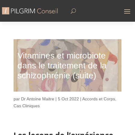
Vitamines et microbiote
dans le traitement de la
schizophrénie (suite)
par
Dr Antoine Maitre
|
5 Oct 2022
|
Accords et Corps
,
Cas Cliniques